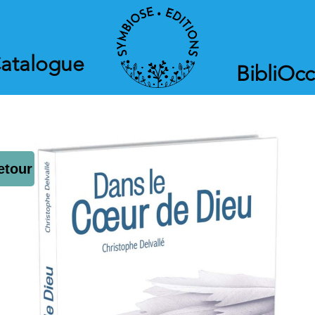
atalogue
BibliOcc
etour