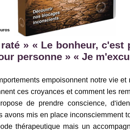
euros
t raté » « Le bonheur, c'est
our personne » « Je m'excu
portements empoisonnent notre vie et 
nent ces croyances et comment les reme
opose de prendre conscience, d'identi
avons mis en place inconsciemment tou
thode thérapeutique mais un accompag